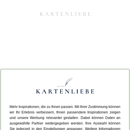
Mehr Inspirationen, die zu Ihnen passen. Mit Ihrer Zustimmung können
Da ist etwas schiefgelaufen.
wir Ihr Erlebnis verbessern, Ihnen passendere Inspirationen zeigen
und unsere Werbung relevanter gestalten. Dabei können Daten an
ausgewählte Partner weitergegeben werden. Ihre Auswahl können
Leider ist ein technischer Fehler aufgetreten.
Sie jederzeit in den Einstellungen anpassen. Weitere Informationen