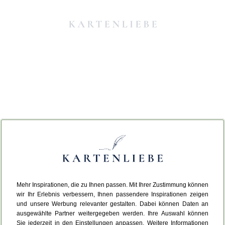
Mehr Inspirationen, die zu Ihnen passen. Mit Ihrer Zustimmung können
Da ist etwas schiefgelaufen.
wir Ihr Erlebnis verbessern, Ihnen passendere Inspirationen zeigen
und unsere Werbung relevanter gestalten. Dabei können Daten an
ausgewählte Partner weitergegeben werden. Ihre Auswahl können
Leider ist ein technischer Fehler aufgetreten.
Sie jederzeit in den Einstellungen anpassen. Weitere Informationen