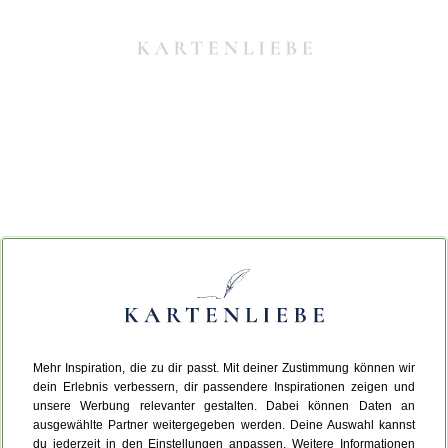
Mehr Inspiration, die zu dir passt. Mit deiner Zustimmung können wir
Da ist etwas schiefgelaufen.
dein Erlebnis verbessern, dir passendere Inspirationen zeigen und
unsere Werbung relevanter gestalten. Dabei können Daten an
ausgewählte Partner weitergegeben werden. Deine Auswahl kannst
Leider ist ein technischer Fehler aufgetreten.
du jederzeit in den Einstellungen anpassen. Weitere Informationen