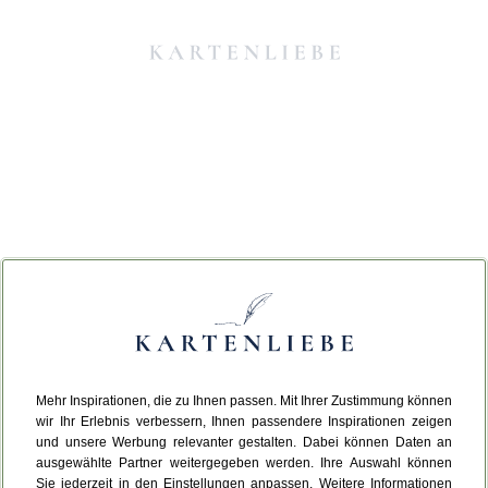
Mehr Inspirationen, die zu Ihnen passen. Mit Ihrer Zustimmung können
Da ist etwas schiefgelaufen.
wir Ihr Erlebnis verbessern, Ihnen passendere Inspirationen zeigen
und unsere Werbung relevanter gestalten. Dabei können Daten an
ausgewählte Partner weitergegeben werden. Ihre Auswahl können
Leider ist ein technischer Fehler aufgetreten.
Sie jederzeit in den Einstellungen anpassen. Weitere Informationen