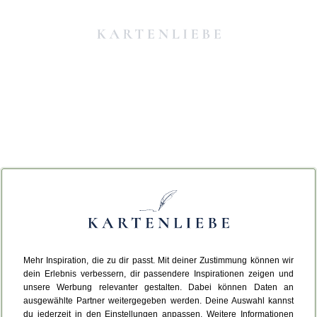
Mehr Inspiration, die zu dir passt. Mit deiner Zustimmung können wir
Da ist etwas schiefgelaufen.
dein Erlebnis verbessern, dir passendere Inspirationen zeigen und
unsere Werbung relevanter gestalten. Dabei können Daten an
ausgewählte Partner weitergegeben werden. Deine Auswahl kannst
Leider ist ein technischer Fehler aufgetreten.
du jederzeit in den Einstellungen anpassen. Weitere Informationen