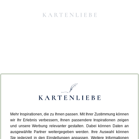
Mehr Inspirationen, die zu Ihnen passen. Mit Ihrer Zustimmung können
Da ist etwas schiefgelaufen.
wir Ihr Erlebnis verbessern, Ihnen passendere Inspirationen zeigen
und unsere Werbung relevanter gestalten. Dabei können Daten an
ausgewählte Partner weitergegeben werden. Ihre Auswahl können
Leider ist ein technischer Fehler aufgetreten.
Sie jederzeit in den Einstellungen anpassen. Weitere Informationen