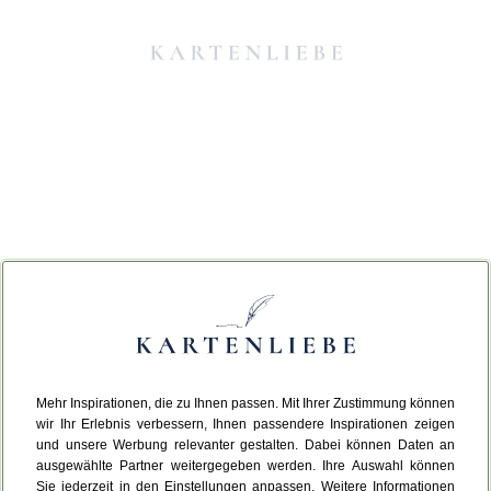
Mehr Inspirationen, die zu Ihnen passen. Mit Ihrer Zustimmung können
Da ist etwas schiefgelaufen.
wir Ihr Erlebnis verbessern, Ihnen passendere Inspirationen zeigen
und unsere Werbung relevanter gestalten. Dabei können Daten an
ausgewählte Partner weitergegeben werden. Ihre Auswahl können
Leider ist ein technischer Fehler aufgetreten.
Sie jederzeit in den Einstellungen anpassen. Weitere Informationen