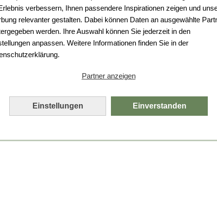
Da ist etwas schiefgelaufen.
 Erlebnis verbessern, Ihnen passendere Inspirationen zeigen und uns
bung relevanter gestalten. Dabei können Daten an ausgewählte Part
Leider ist ein technischer Fehler aufgetreten.
tergegeben werden. Ihre Auswahl können Sie jederzeit in den
Bitte laden Sie die Seite neu.
stellungen anpassen. Weitere Informationen finden Sie in der
enschutzerklärung.
Seite neu laden
Partner anzeigen
Einstellungen
Einverstanden