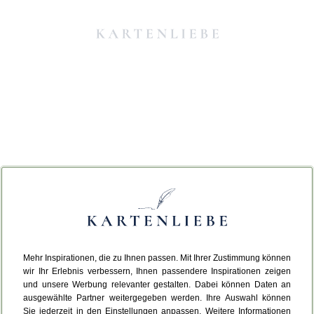
Mehr Inspirationen, die zu Ihnen passen. Mit Ihrer Zustimmung können
Da ist etwas schiefgelaufen.
wir Ihr Erlebnis verbessern, Ihnen passendere Inspirationen zeigen
und unsere Werbung relevanter gestalten. Dabei können Daten an
ausgewählte Partner weitergegeben werden. Ihre Auswahl können
Leider ist ein technischer Fehler aufgetreten.
Sie jederzeit in den Einstellungen anpassen. Weitere Informationen