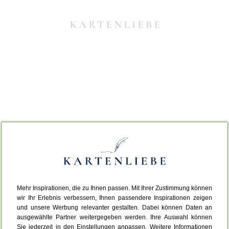
Mehr Inspirationen, die zu Ihnen passen. Mit Ihrer Zustimmung können
Da ist etwas schiefgelaufen.
wir Ihr Erlebnis verbessern, Ihnen passendere Inspirationen zeigen
und unsere Werbung relevanter gestalten. Dabei können Daten an
ausgewählte Partner weitergegeben werden. Ihre Auswahl können
Leider ist ein technischer Fehler aufgetreten.
Sie jederzeit in den Einstellungen anpassen. Weitere Informationen