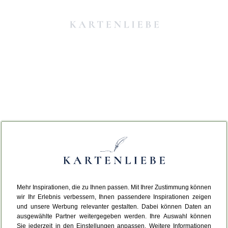
Mehr Inspirationen, die zu Ihnen passen. Mit Ihrer Zustimmung können
Da ist etwas schiefgelaufen.
wir Ihr Erlebnis verbessern, Ihnen passendere Inspirationen zeigen
und unsere Werbung relevanter gestalten. Dabei können Daten an
ausgewählte Partner weitergegeben werden. Ihre Auswahl können
Leider ist ein technischer Fehler aufgetreten.
Sie jederzeit in den Einstellungen anpassen. Weitere Informationen