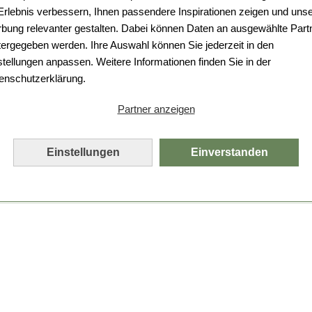
Da ist etwas schiefgelaufen.
 Erlebnis verbessern, Ihnen passendere Inspirationen zeigen und uns
bung relevanter gestalten. Dabei können Daten an ausgewählte Part
Leider ist ein technischer Fehler aufgetreten.
tergegeben werden. Ihre Auswahl können Sie jederzeit in den
Bitte laden Sie die Seite neu.
stellungen anpassen. Weitere Informationen finden Sie in der
enschutzerklärung.
Seite neu laden
Partner anzeigen
Einstellungen
Einverstanden