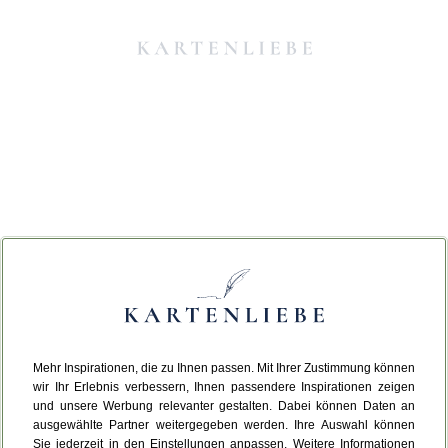
Mehr Inspirationen, die zu Ihnen passen. Mit Ihrer Zustimmung können
Da ist etwas schiefgelaufen.
wir Ihr Erlebnis verbessern, Ihnen passendere Inspirationen zeigen
und unsere Werbung relevanter gestalten. Dabei können Daten an
ausgewählte Partner weitergegeben werden. Ihre Auswahl können
Leider ist ein technischer Fehler aufgetreten.
Sie jederzeit in den Einstellungen anpassen. Weitere Informationen