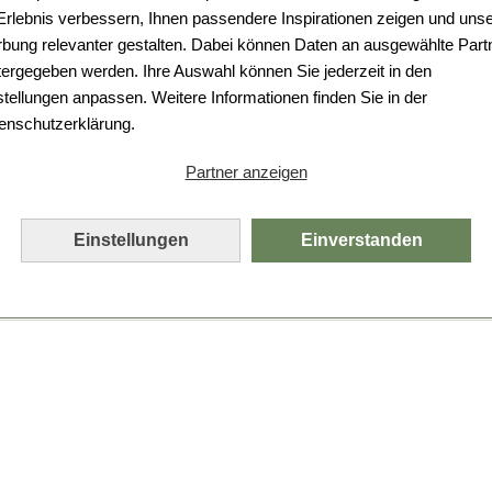
Da ist etwas schiefgelaufen.
 Erlebnis verbessern, Ihnen passendere Inspirationen zeigen und uns
bung relevanter gestalten. Dabei können Daten an ausgewählte Part
Leider ist ein technischer Fehler aufgetreten.
tergegeben werden. Ihre Auswahl können Sie jederzeit in den
Bitte laden Sie die Seite neu.
stellungen anpassen. Weitere Informationen finden Sie in der
enschutzerklärung.
Seite neu laden
Partner anzeigen
Einstellungen
Einverstanden