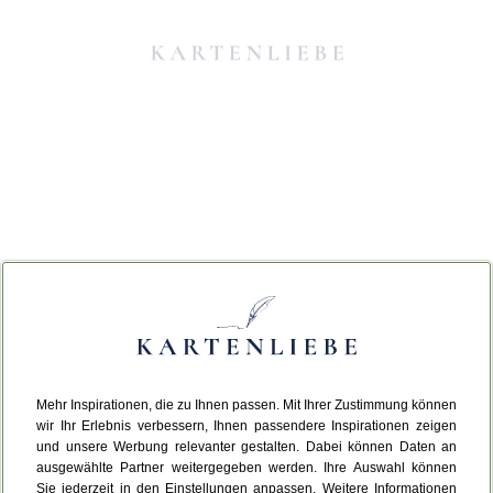
Mehr Inspirationen, die zu Ihnen passen. Mit Ihrer Zustimmung können
Da ist etwas schiefgelaufen.
wir Ihr Erlebnis verbessern, Ihnen passendere Inspirationen zeigen
und unsere Werbung relevanter gestalten. Dabei können Daten an
ausgewählte Partner weitergegeben werden. Ihre Auswahl können
Leider ist ein technischer Fehler aufgetreten.
Sie jederzeit in den Einstellungen anpassen. Weitere Informationen