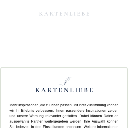
Mehr Inspirationen, die zu Ihnen passen. Mit Ihrer Zustimmung können
Da ist etwas schiefgelaufen.
wir Ihr Erlebnis verbessern, Ihnen passendere Inspirationen zeigen
und unsere Werbung relevanter gestalten. Dabei können Daten an
ausgewählte Partner weitergegeben werden. Ihre Auswahl können
Leider ist ein technischer Fehler aufgetreten.
Sie jederzeit in den Einstellungen anpassen. Weitere Informationen