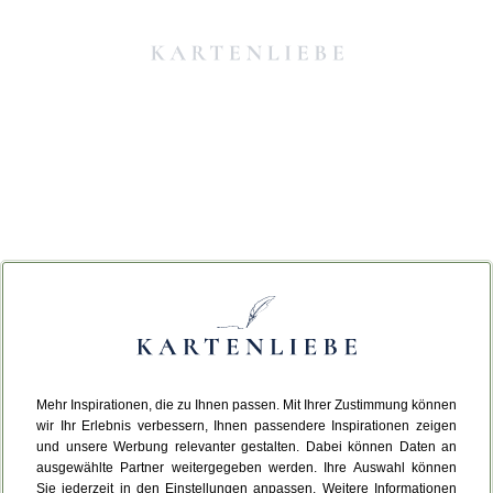
Mehr Inspirationen, die zu Ihnen passen. Mit Ihrer Zustimmung können
Da ist etwas schiefgelaufen.
wir Ihr Erlebnis verbessern, Ihnen passendere Inspirationen zeigen
und unsere Werbung relevanter gestalten. Dabei können Daten an
ausgewählte Partner weitergegeben werden. Ihre Auswahl können
Leider ist ein technischer Fehler aufgetreten.
Sie jederzeit in den Einstellungen anpassen. Weitere Informationen