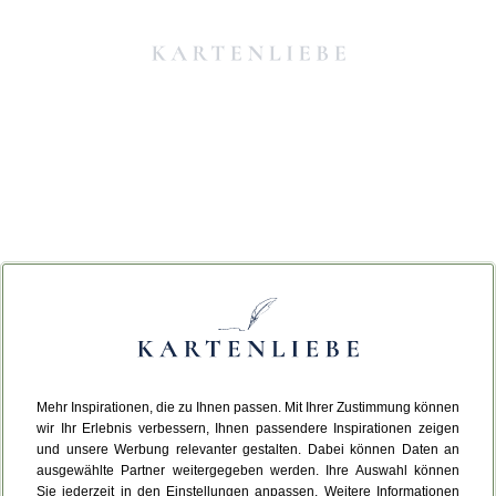
Mehr Inspirationen, die zu Ihnen passen. Mit Ihrer Zustimmung können
Da ist etwas schiefgelaufen.
wir Ihr Erlebnis verbessern, Ihnen passendere Inspirationen zeigen
und unsere Werbung relevanter gestalten. Dabei können Daten an
ausgewählte Partner weitergegeben werden. Ihre Auswahl können
Leider ist ein technischer Fehler aufgetreten.
Sie jederzeit in den Einstellungen anpassen. Weitere Informationen