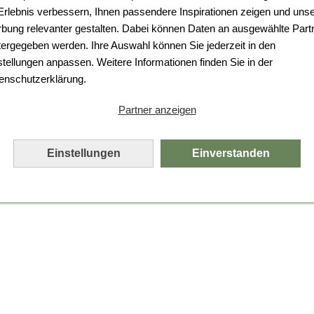
Da ist etwas schiefgelaufen.
 Erlebnis verbessern, Ihnen passendere Inspirationen zeigen und uns
bung relevanter gestalten. Dabei können Daten an ausgewählte Part
Leider ist ein technischer Fehler aufgetreten.
tergegeben werden. Ihre Auswahl können Sie jederzeit in den
Bitte laden Sie die Seite neu.
stellungen anpassen. Weitere Informationen finden Sie in der
enschutzerklärung.
Seite neu laden
Partner anzeigen
Einstellungen
Einverstanden