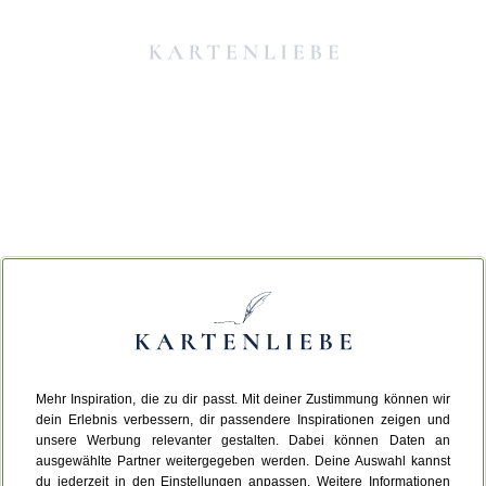
Mehr Inspiration, die zu dir passt. Mit deiner Zustimmung können wir
Da ist etwas schiefgelaufen.
dein Erlebnis verbessern, dir passendere Inspirationen zeigen und
unsere Werbung relevanter gestalten. Dabei können Daten an
ausgewählte Partner weitergegeben werden. Deine Auswahl kannst
Leider ist ein technischer Fehler aufgetreten.
du jederzeit in den Einstellungen anpassen. Weitere Informationen