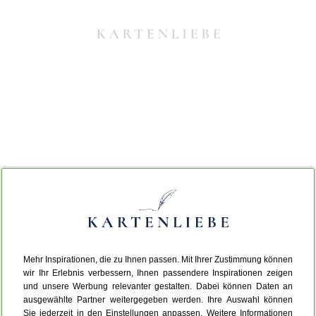
Mehr Inspirationen, die zu Ihnen passen. Mit Ihrer Zustimmung können
Da ist etwas schiefgelaufen.
wir Ihr Erlebnis verbessern, Ihnen passendere Inspirationen zeigen
und unsere Werbung relevanter gestalten. Dabei können Daten an
ausgewählte Partner weitergegeben werden. Ihre Auswahl können
Leider ist ein technischer Fehler aufgetreten.
Sie jederzeit in den Einstellungen anpassen. Weitere Informationen