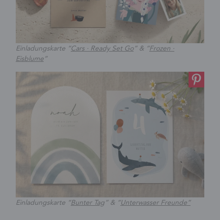
Einladungskarte “
Cars · Ready Set Go
” & “
Frozen ·
Eisblume
”
Einladungskarte “
Bunter Tag
” & “
Unterwasser Freunde”