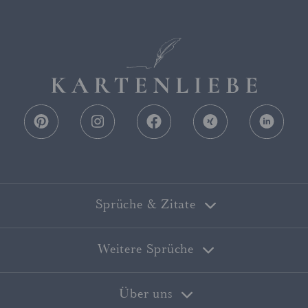
Sprüche & Zitate
Alle Sprüche
Weitere Sprüche
Hochzeitseinladung
Hochzeit Danksagung
Weihnachtssprüche
Über uns
Hochzeitsgedichte
Weihnachtsgedichte