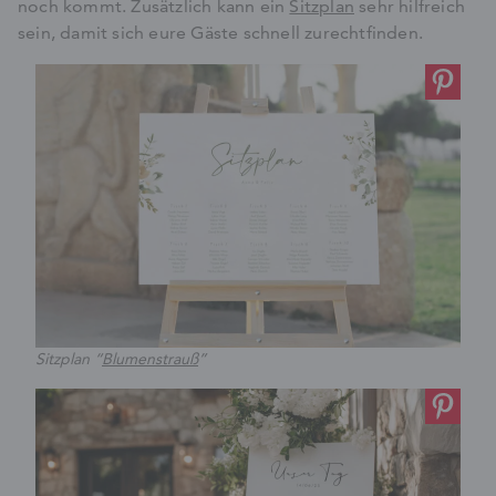
noch kommt. Zusätzlich kann ein
Sitzplan
sehr hilfreich
sein, damit sich eure Gäste schnell zurechtfinden.
Sitzplan “
Blumenstrauß
”