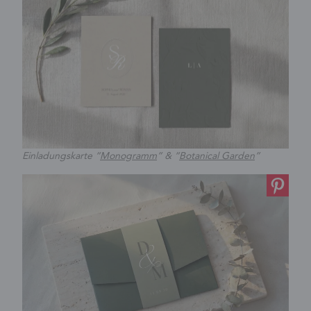
Einladungskarte “
Monogramm
” & “
Botanical Garden
”