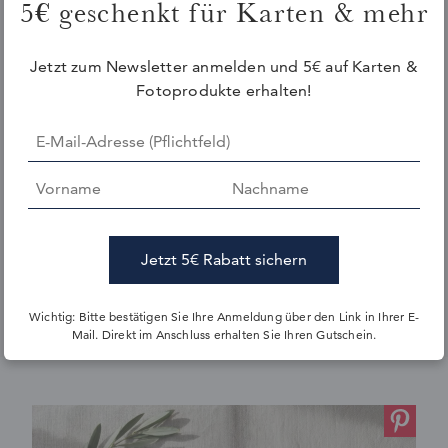
5€ geschenkt für
Karten & mehr
Jetzt zum Newsletter anmelden und 5€ auf Karten &
Fotoprodukte erhalten!
UNSER TIPP
Gerade im Garten wirkt ein stimmiger
Gesamteindruck extrem hochwertig. Im
Kartenliebe-Shop findet ihr eine große Auswahl an
Stilrichtungen, mit denen ihr eure gesamte
Papeterie harmonisch aufeinander abstimmen
könnt. Welche Trends in diesem Jahr anstehen,
zeigen wir in unserem Artikel zu den
Fünf
Wichtig: Bitte bestätigen Sie Ihre Anmeldung über den Link in Ihrer E-
Trendwelten unserer neuen Kollektion
.
Mail. Direkt im Anschluss erhalten Sie Ihren Gutschein.