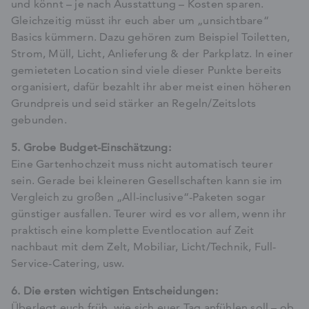
und könnt – je nach Ausstattung – Kosten sparen.
Gleichzeitig müsst ihr euch aber um „unsichtbare“
Basics kümmern. Dazu gehören zum Beispiel Toiletten,
Strom, Müll, Licht, Anlieferung & der Parkplatz. In einer
gemieteten Location sind viele dieser Punkte bereits
organisiert, dafür bezahlt ihr aber meist einen höheren
Grundpreis und seid stärker an Regeln/Zeitslots
gebunden.
5. Grobe Budget-Einschätzung:
Eine Gartenhochzeit muss nicht automatisch teurer
sein. Gerade bei kleineren Gesellschaften kann sie im
Vergleich zu großen „All-inclusive“-Paketen sogar
günstiger ausfallen. Teurer wird es vor allem, wenn ihr
praktisch eine komplette Eventlocation auf Zeit
nachbaut mit dem Zelt, Mobiliar, Licht/Technik, Full-
Service-Catering, usw.
6. Die ersten wichtigen Entscheidungen:
Überlegt euch früh, wie sich euer Tag anfühlen soll – ob