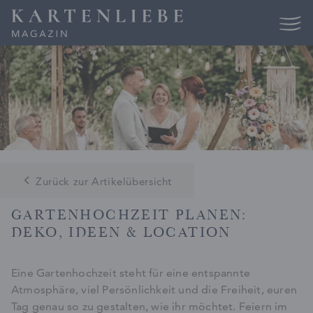
Skip
to
content
Zurück zur Artikelübersicht
GARTENHOCHZEIT PLANEN:
DEKO, IDEEN & LOCATION
Eine Gartenhochzeit steht für eine entspannte
Atmosphäre, viel Persönlichkeit und die Freiheit, euren
Tag genau so zu gestalten, wie ihr möchtet. Feiern im