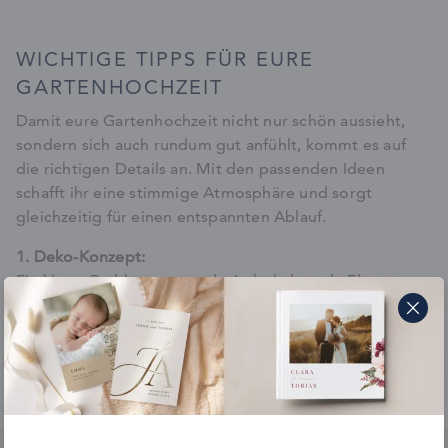
WICHTIGE TIPPS FÜR EURE
GARTENHOCHZEIT
Damit eure Gartenhochzeit nicht nur schön aussieht,
sondern sich auch rundum gut anfühlt, kommt es auf
die richtigen Details an. Mit den passenden Ideen
schafft ihr eine stimmige Atmosphäre und sorgt
gleichzeitig für einen entspannten Ablauf.
1. Deko-Konzept:
Ein klares Farbkonzept und wiederkehrende Elemente
wirken wie ein roter Faden durch eure gesamte
Hochzeit. Orientiert euch am Stil eurer Location – das
macht euch die Gestaltung deutlich leichter, gerade bei
einer Gartenhochzeit, weil die Natur ohnehin schon
wunderbar „mitdekoriert“.