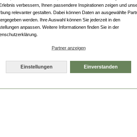
Da ist etwas schiefgelaufen.
 Erlebnis verbessern, Ihnen passendere Inspirationen zeigen und uns
bung relevanter gestalten. Dabei können Daten an ausgewählte Part
Leider ist ein technischer Fehler aufgetreten.
tergegeben werden. Ihre Auswahl können Sie jederzeit in den
Bitte laden Sie die Seite neu.
stellungen anpassen. Weitere Informationen finden Sie in der
enschutzerklärung.
Seite neu laden
Partner anzeigen
Einstellungen
Einverstanden