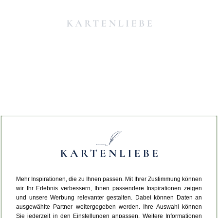
Mehr Inspirationen, die zu Ihnen passen. Mit Ihrer Zustimmung können
Da ist etwas schiefgelaufen.
wir Ihr Erlebnis verbessern, Ihnen passendere Inspirationen zeigen
und unsere Werbung relevanter gestalten. Dabei können Daten an
ausgewählte Partner weitergegeben werden. Ihre Auswahl können
Leider ist ein technischer Fehler aufgetreten.
Sie jederzeit in den Einstellungen anpassen. Weitere Informationen