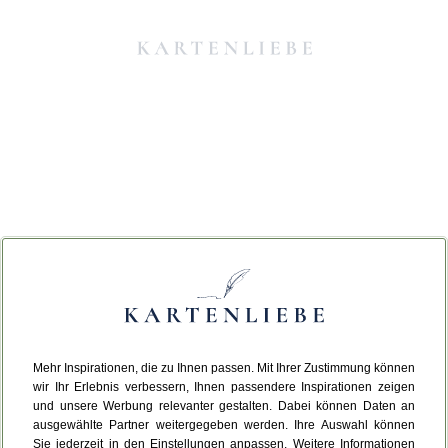
Mehr Inspirationen, die zu Ihnen passen. Mit Ihrer Zustimmung können
Da ist etwas schiefgelaufen.
wir Ihr Erlebnis verbessern, Ihnen passendere Inspirationen zeigen
und unsere Werbung relevanter gestalten. Dabei können Daten an
ausgewählte Partner weitergegeben werden. Ihre Auswahl können
Leider ist ein technischer Fehler aufgetreten.
Sie jederzeit in den Einstellungen anpassen. Weitere Informationen