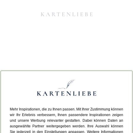
Mehr Inspirationen, die zu Ihnen passen. Mit Ihrer Zustimmung können
Da ist etwas schiefgelaufen.
wir Ihr Erlebnis verbessern, Ihnen passendere Inspirationen zeigen
und unsere Werbung relevanter gestalten. Dabei können Daten an
ausgewählte Partner weitergegeben werden. Ihre Auswahl können
Leider ist ein technischer Fehler aufgetreten.
Sie jederzeit in den Einstellungen anpassen. Weitere Informationen