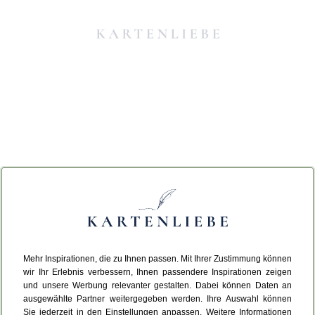
Mehr Inspirationen, die zu Ihnen passen. Mit Ihrer Zustimmung können
Da ist etwas schiefgelaufen.
wir Ihr Erlebnis verbessern, Ihnen passendere Inspirationen zeigen
und unsere Werbung relevanter gestalten. Dabei können Daten an
ausgewählte Partner weitergegeben werden. Ihre Auswahl können
Leider ist ein technischer Fehler aufgetreten.
Sie jederzeit in den Einstellungen anpassen. Weitere Informationen