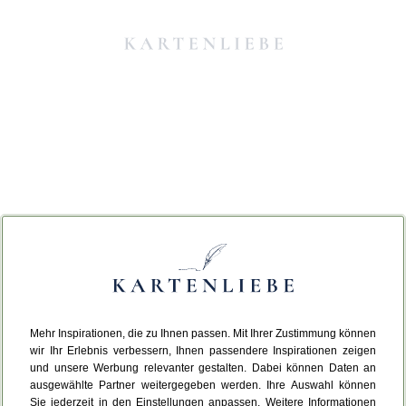
Mehr Inspirationen, die zu Ihnen passen. Mit Ihrer Zustimmung können
Da ist etwas schiefgelaufen.
wir Ihr Erlebnis verbessern, Ihnen passendere Inspirationen zeigen
und unsere Werbung relevanter gestalten. Dabei können Daten an
ausgewählte Partner weitergegeben werden. Ihre Auswahl können
Leider ist ein technischer Fehler aufgetreten.
Sie jederzeit in den Einstellungen anpassen. Weitere Informationen