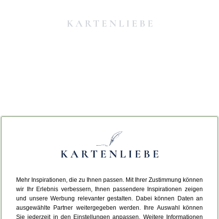
Mehr Inspirationen, die zu Ihnen passen. Mit Ihrer Zustimmung können
Da ist etwas schiefgelaufen.
wir Ihr Erlebnis verbessern, Ihnen passendere Inspirationen zeigen
und unsere Werbung relevanter gestalten. Dabei können Daten an
ausgewählte Partner weitergegeben werden. Ihre Auswahl können
Leider ist ein technischer Fehler aufgetreten.
Sie jederzeit in den Einstellungen anpassen. Weitere Informationen