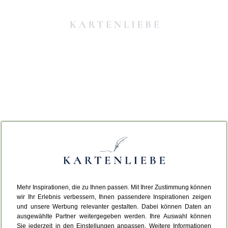
Mehr Inspirationen, die zu Ihnen passen. Mit Ihrer Zustimmung können
Da ist etwas schiefgelaufen.
wir Ihr Erlebnis verbessern, Ihnen passendere Inspirationen zeigen
und unsere Werbung relevanter gestalten. Dabei können Daten an
ausgewählte Partner weitergegeben werden. Ihre Auswahl können
Leider ist ein technischer Fehler aufgetreten.
Sie jederzeit in den Einstellungen anpassen. Weitere Informationen