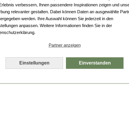
Da ist etwas schiefgelaufen.
 Erlebnis verbessern, Ihnen passendere Inspirationen zeigen und uns
bung relevanter gestalten. Dabei können Daten an ausgewählte Part
Leider ist ein technischer Fehler aufgetreten.
tergegeben werden. Ihre Auswahl können Sie jederzeit in den
Bitte laden Sie die Seite neu.
stellungen anpassen. Weitere Informationen finden Sie in der
enschutzerklärung.
Seite neu laden
Partner anzeigen
Einstellungen
Einverstanden