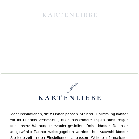
Mehr Inspirationen, die zu Ihnen passen. Mit Ihrer Zustimmung können
Da ist etwas schiefgelaufen.
wir Ihr Erlebnis verbessern, Ihnen passendere Inspirationen zeigen
und unsere Werbung relevanter gestalten. Dabei können Daten an
ausgewählte Partner weitergegeben werden. Ihre Auswahl können
Leider ist ein technischer Fehler aufgetreten.
Sie jederzeit in den Einstellungen anpassen. Weitere Informationen