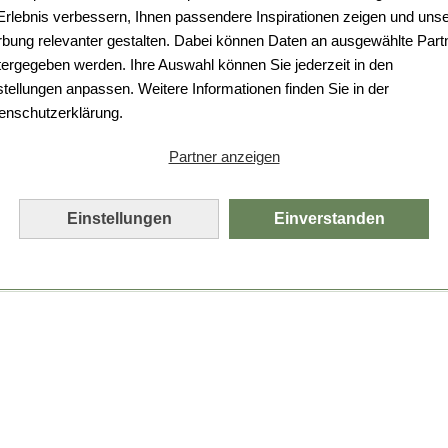
Da ist etwas schiefgelaufen.
 Erlebnis verbessern, Ihnen passendere Inspirationen zeigen und uns
bung relevanter gestalten. Dabei können Daten an ausgewählte Part
Leider ist ein technischer Fehler aufgetreten.
tergegeben werden. Ihre Auswahl können Sie jederzeit in den
Bitte laden Sie die Seite neu.
stellungen anpassen. Weitere Informationen finden Sie in der
enschutzerklärung.
Seite neu laden
Partner anzeigen
Einstellungen
Einverstanden