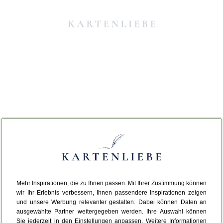
Mehr Inspirationen, die zu Ihnen passen. Mit Ihrer Zustimmung können
Da ist etwas schiefgelaufen.
wir Ihr Erlebnis verbessern, Ihnen passendere Inspirationen zeigen
und unsere Werbung relevanter gestalten. Dabei können Daten an
ausgewählte Partner weitergegeben werden. Ihre Auswahl können
Leider ist ein technischer Fehler aufgetreten.
Sie jederzeit in den Einstellungen anpassen. Weitere Informationen