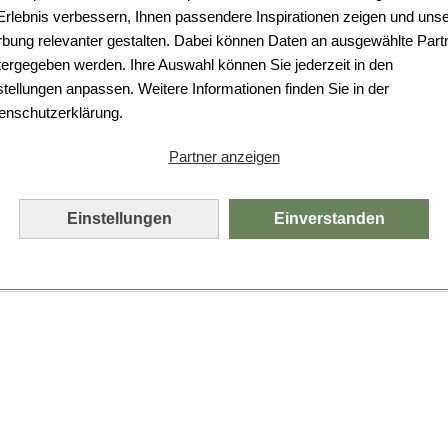
Da ist etwas schiefgelaufen.
 Erlebnis verbessern, Ihnen passendere Inspirationen zeigen und uns
bung relevanter gestalten. Dabei können Daten an ausgewählte Part
Leider ist ein technischer Fehler aufgetreten.
tergegeben werden. Ihre Auswahl können Sie jederzeit in den
Bitte laden Sie die Seite neu.
stellungen anpassen. Weitere Informationen finden Sie in der
enschutzerklärung.
Seite neu laden
Partner anzeigen
Einstellungen
Einverstanden