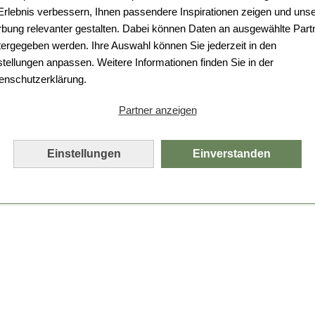
Da ist etwas schiefgelaufen.
 Erlebnis verbessern, Ihnen passendere Inspirationen zeigen und uns
bung relevanter gestalten. Dabei können Daten an ausgewählte Part
Leider ist ein technischer Fehler aufgetreten.
tergegeben werden. Ihre Auswahl können Sie jederzeit in den
Bitte laden Sie die Seite neu.
stellungen anpassen. Weitere Informationen finden Sie in der
enschutzerklärung.
Seite neu laden
Partner anzeigen
Einstellungen
Einverstanden