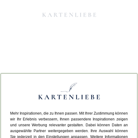
Mehr Inspirationen, die zu Ihnen passen. Mit Ihrer Zustimmung können
Da ist etwas schiefgelaufen.
wir Ihr Erlebnis verbessern, Ihnen passendere Inspirationen zeigen
und unsere Werbung relevanter gestalten. Dabei können Daten an
ausgewählte Partner weitergegeben werden. Ihre Auswahl können
Leider ist ein technischer Fehler aufgetreten.
Sie jederzeit in den Einstellungen anpassen. Weitere Informationen