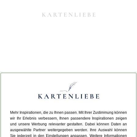
Mehr Inspirationen, die zu Ihnen passen. Mit Ihrer Zustimmung können
Da ist etwas schiefgelaufen.
wir Ihr Erlebnis verbessern, Ihnen passendere Inspirationen zeigen
und unsere Werbung relevanter gestalten. Dabei können Daten an
ausgewählte Partner weitergegeben werden. Ihre Auswahl können
Leider ist ein technischer Fehler aufgetreten.
Sie jederzeit in den Einstellungen anpassen. Weitere Informationen