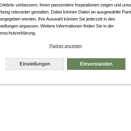
Da ist etwas schiefgelaufen.
 Erlebnis verbessern, Ihnen passendere Inspirationen zeigen und uns
bung relevanter gestalten. Dabei können Daten an ausgewählte Part
Leider ist ein technischer Fehler aufgetreten.
tergegeben werden. Ihre Auswahl können Sie jederzeit in den
Bitte laden Sie die Seite neu.
stellungen anpassen. Weitere Informationen finden Sie in der
enschutzerklärung.
Seite neu laden
Partner anzeigen
Einstellungen
Einverstanden